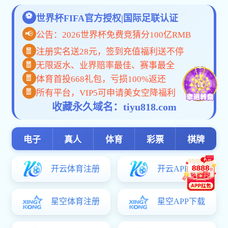
戏外挂:
pg电子游戏外挂: 通知
当前位
首
> 正
公告
置：
页
文
通知公告
pg电子游戏外挂:【研究生】2025年11月23日
博士研究生学位论文答辩会
发布者：日期：2025-11-18 11:36 点击数：
请有意前来旁听学习的研究生提前到会
场，期间不干扰答辩会秩序，不随意走动。
一审一校：田岚冰
二审二校：王韬