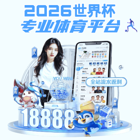
pg电子游戏外挂
西南交大主页
|
ENGLISH
首页
188bet
党群工
科研与
学生工
校友工
教学与
资料下
金简介
作
学科
作
作
科研平
载
台
pg电子游