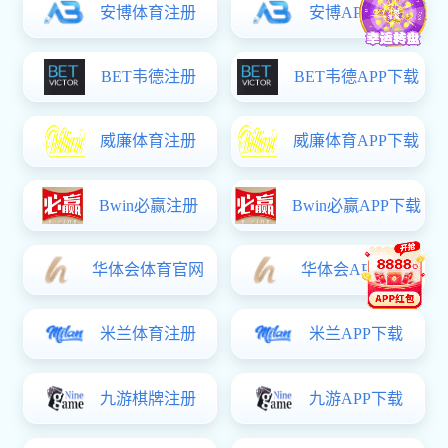
时间：2026-06-27 阅读次数：
174
[188bet金要闻]
沿着总书记的足迹悟思想 ——三苏祠
时间：2026-06-22 阅读次数：
185
[188bet金要闻]
火狐在线登录中国有限公司官网202
时间：2026-06-17 阅读次数：
306
[188bet金要闻]
全国第12位！188bet金思想政治教
时间：2026-06-15 阅读次数：
323
[188bet金要闻]
188bet金召开“习近平新时代中国特
时间：2026-06-05 阅读次数：
300
[188bet金要闻]
马克思主义188bet金隆重举行2026
时间：2026-06-03 阅读次数：
425